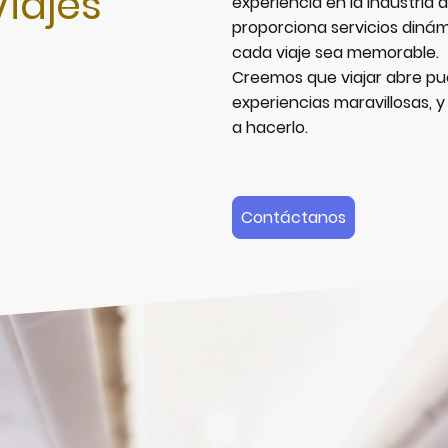
iajes
experiencia en la industria 
proporciona servicios dinám
cada viaje sea memorable.
Creemos que viajar abre pu
experiencias maravillosas, 
a hacerlo.
Contáctanos