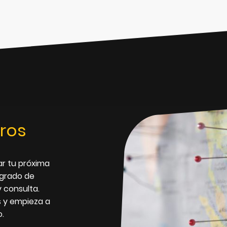
ros
ar tu próxima
 grado de
 consulta.
 y empieza a
.